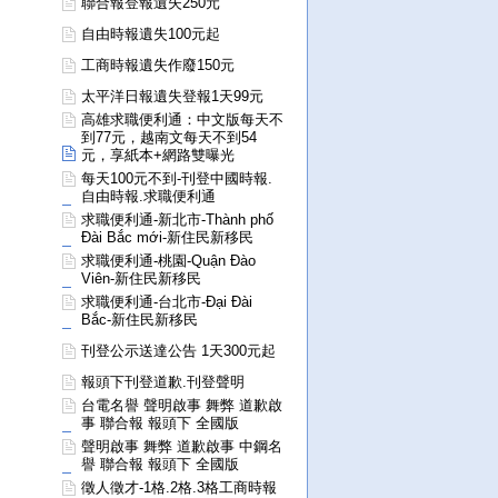
聯合報登報遺失250元
自由時報遺失100元起
工商時報遺失作廢150元
太平洋日報遺失登報1天99元
高雄求職便利通：中文版每天不
到77元，越南文每天不到54
元，享紙本+網路雙曝光
每天100元不到-刊登中國時報.
自由時報.求職便利通
求職便利通-新北市-Thành phố
Đài Bắc mới-新住民新移民
求職便利通-桃園-Quận Đào
Viên-新住民新移民
求職便利通-台北市-Đại Đài
Bắc-新住民新移民
刊登公示送達公告 1天300元起
報頭下刊登道歉.刊登聲明
台電名譽 聲明啟事 舞弊 道歉啟
事 聯合報 報頭下 全國版
聲明啟事 舞弊 道歉啟事 中鋼名
譽 聯合報 報頭下 全國版
徵人徵才-1格.2格.3格工商時報