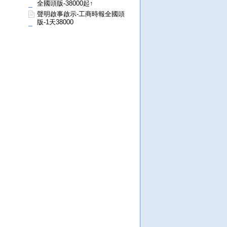
全國頭版-38000起↑
聲明啟事啟示-工商時報全國頭
版-1天38000