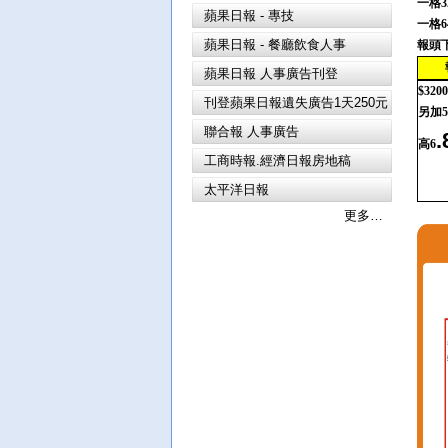
一格
3
蘋果日報 - 專技
一格
6
蘋果日報 - 餐廳飲食人事
報頭
蘋果日報 人事廣告刊登
$3200
刊登蘋果日報遺失廣告1天250元
另加
聯合報 人事廣告
.
高
6
工商時報.經濟日報房地稿
太平洋日報
更多…