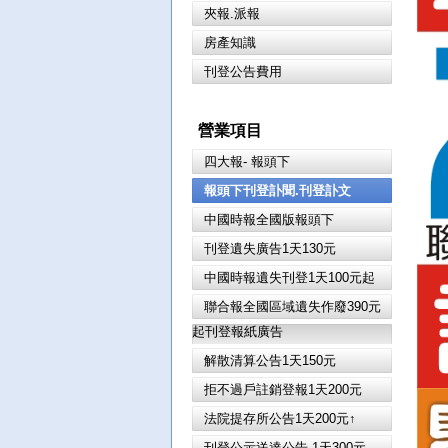
夾報.派報
房產知識
刊登公告費用
營業項目
四大報- 報頭下
報頭下刊登訃聞.刊登訃文
中國時報全國版報頭下
刊登遺失廣告1天130元
中國時報遺失刊登1天100元起
聯合報全國區域遺失作廢390元
起刊登報紙廣告
解散清算公告1天150元
拒不過戶註銷登報1天200元
法院提存所公告1天200元↑
刊登公示送達公告 1天300元