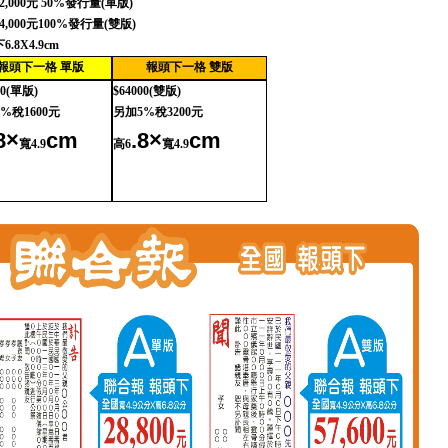
2,000
元
50%
發行量
(
單版
)
4,000
元
100%
發行量
(
雙版
)
下
6.8X4.9cm
報頭下一格
單版
報頭下一格
雙版
0(
單版
)
$64000(
雙版
)
5%
稅
1600
元
另加
5%
稅
3200
元
8×
cm
.8×
cm
寬
4.9
高
6
寬
4.9