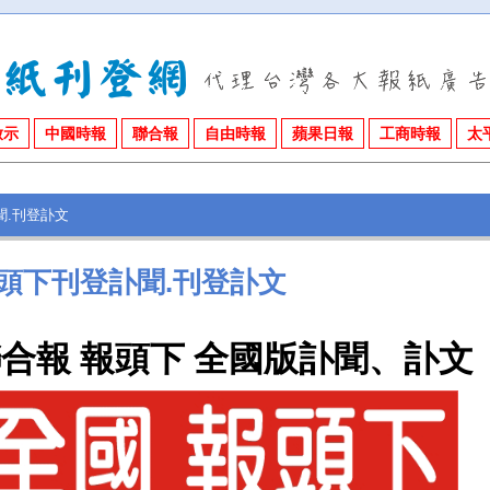
啟示
中國時報
聯合報
自由時報
蘋果日報
工商時報
太
聞.刊登訃文
頭下刊登訃聞.刊登訃文
聯合報
報頭下
全國版訃聞、訃文