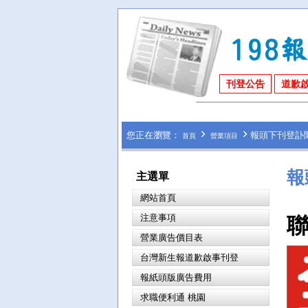
刊登公告
道歉
您正在瀏覽：
報頭下刊登訃
首頁
營業項目
報
主選單
網站首頁
注意事項
營業廣告價目表
台灣新生報道歉啟事刊登
報紙頭版廣告費用
求職便利通 桃園