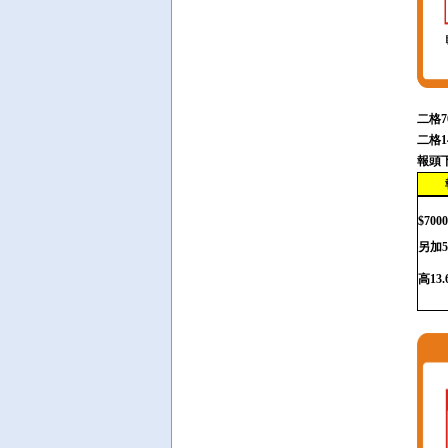
二格
7
二格
1
報頭
$7000
另加
高
13.