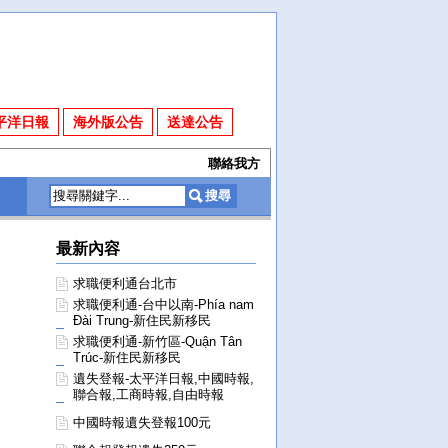
平洋日報
海外版公告
送達公告
聯絡我方
最新內容
求職便利通台北市
求職便利通-台中以南-Phía nam
Đài Trung-新住民新移民
求職便利通-新竹區-Quận Tân
Trúc-新住民新移民
遺失登報-太平洋日報,中國時報,
聯合報,工商時報,自由時報
中國時報遺失登報100元