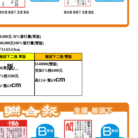
0,000
元
50%
發行量
(
單版
)
40,000
元
100%
發行量
(
雙版
)
下
13.6X4.9cm
報頭下二格
單版
報頭下二格
雙版
$140000(
雙版
)
版
0(
單
)
＿
另加
5%
稅
6400
元
5%
稅
3200
元
cm
高
13.6×
寬
4.9
cm
6×
寬
4.9