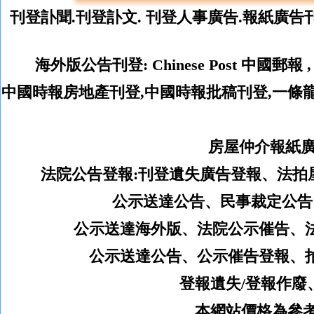
刊登訃聞.
刊登
訃文. 刊登人事廣告.報紙廣告
海外版公告刊登
:
Chinese Post
中國郵報
中國時報房地產刊登,中國時報批稿刊登,一條
房屋仲介報紙廣
法院公告登報:
刊登遺失廣告登報、法拍
公示送達公告、民事裁定公告
公示送達海外版、
法院公示催告、
公示送達公告、公示催告登報、
登報遺失
/
登報作廢
本網站價格為參考