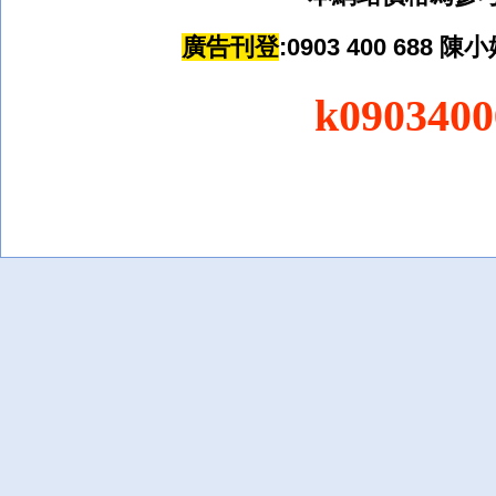
廣告刊登
:0903 400 688
陳
小
k090340