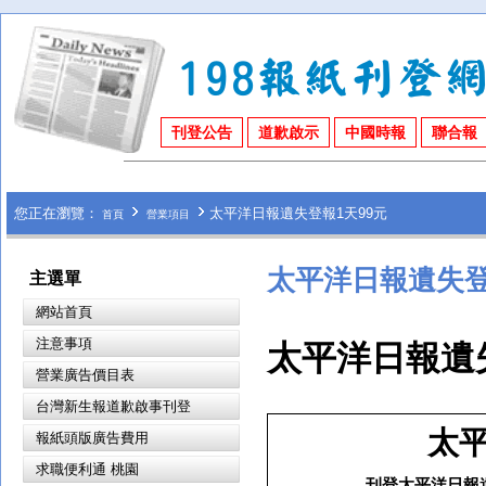
刊登公告
道歉啟示
中國時報
聯合報
您正在瀏覽：
太平洋日報遺失登報1天99元
首頁
營業項目
太平洋日報遺失登
主選單
網站首頁
注意事項
太平洋日報遺
營業廣告價目表
台灣新生報道歉啟事刊登
太
報紙頭版廣告費用
求職便利通 桃園
刊登太平洋日報