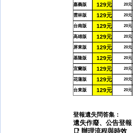
129
元
嘉義版
20
元
129
元
雲林版
20
元
129
元
台南版
20
元
129
元
高雄版
20
元
129
元
屏東版
20
元
129
元
基隆版
20
元
129
元
宜蘭版
20
元
129
元
花蓮版
20
元
129
元
台東版
20
元
登報遺失問答集
：
遺失作廢、公告登報
📑 辦理流程與時效