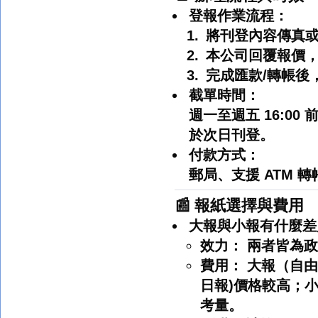
登報作業流程：
將
刊登內容
傳真或
本公司回覆報價
完成
匯款/轉帳
後
截單時間：
週一至週五
16:00 
於次日刊登。
付款方式：
郵局、支援
ATM 轉
📰 報紙選擇與費用
大報與小報有什麼差
效力：
兩者皆為政
費用：
大報（自由
日報)價格較高；
考量。