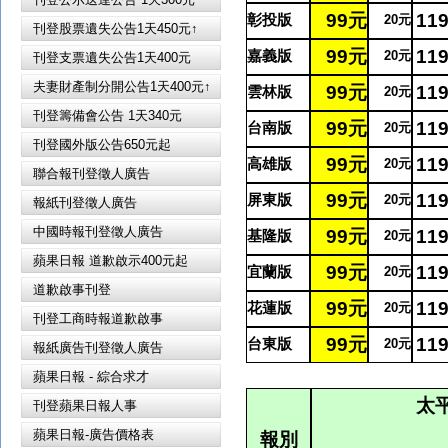
99
元
11
彰投版
20
元
刊登股票遺失公告1天450元↑
99
元
11
嘉義版
20
元
刊登支票遺失公告1天400元
夫妻財產制分開公告1天400元↑
99
元
11
雲林版
20
元
刊登籌備會公告 1天340元
99
元
11
台南版
20
元
刊登國外版公告650元起
99
元
11
高雄版
20
元
聯合報刊登徵人廣告
99
元
11
屏東版
20
元
報紙刊登徵人廣告
中國時報刊登徵人廣告
99
元
11
基隆版
20
元
蘋果日報 道歉啟示400元起
99
元
11
宜蘭版
20
元
道歉啟事刊登
99
元
11
花蓮版
20
元
刊登工商時報道歉啟事
99
元
11
台東版
20
元
報紙廣告刊登徵人廣告
蘋果日報 - 綜合求才
太
刊登蘋果日報人事
蘋果日報-廣告價格表
報別