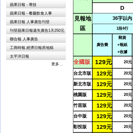
蘋果日報 - 專技
D
蘋果日報 - 餐廳飲食人事
見報地
36
字以內
蘋果日報 人事廣告刊登
區
1
段4行
刊登蘋果日報遺失廣告1天250元
郵資
聯合報 人事廣告
廣告費
+報紙
工商時報.經濟日報房地稿
+收據
太平洋日報
129
元
全國版
20
元
更多…
129
元
台北市版
20
元
129
元
新北市版
20
元
129
元
桃園版
20
元
129
元
竹苗版
20
元
129
元
台中版
20
元
129
元
彰投版
20
元