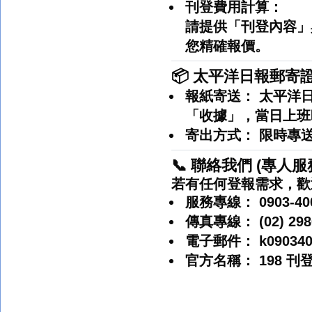
刊登費用計算：
請提供「
刊登內容
」
您精確報價。
📦 太平洋日報郵寄
報紙寄送：
太平洋日
「收據」，當日上班
寄出方式：
限時專
📞 聯絡我們 (專人服
若有任何登報需求，歡
服務專線：
0903-40
傳真專線：
(02) 29
電子郵件：
k09034
官方名稱：
198 