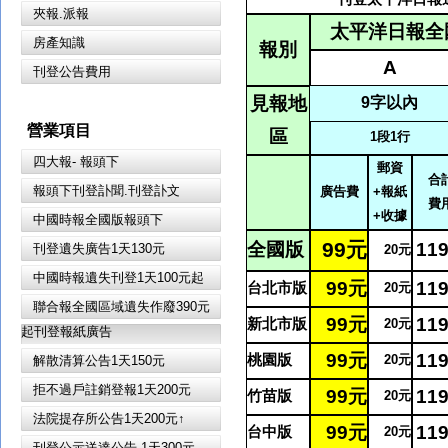
夾報.派報
太平洋日報全國
房產知識
報別
A
刊登公告費用
見報地
9
字以內
營業項目
區
1
段1行
四大報- 報頭下
郵資
合
報頭下刊登訃聞.刊登訃文
廣告費
+報紙
費
+收據
中國時報全國版報頭下
99
元
全國版
11
刊登遺失廣告1天130元
20
元
中國時報遺失刊登1天100元起
99
元
11
台北市版
20
元
聯合報全國區域遺失作廢390元
99
元
11
新北市版
20
元
起刊登報紙廣告
99
元
11
桃園版
20
元
解散清算公告1天150元
拒不過戶註銷登報1天200元
99
元
11
竹苗版
20
元
法院提存所公告1天200元↑
99
元
11
台中版
20
元
刊登公示送達公告 1天300元