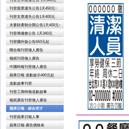
刊登股票遺失公告1天450元↑
刊登支票遺失公告1天400元
夫妻財產制分開公告1天400元↑
刊登籌備會公告 1天340元
刊登國外版公告650元起
聯合報刊登徵人廣告
報紙刊登徵人廣告
中國時報刊登徵人廣告
蘋果日報 道歉啟示400元起
道歉啟事刊登
刊登工商時報道歉啟事
報紙廣告刊登徵人廣告
蘋果日報 - 綜合求才
刊登蘋果日報人事
蘋果日報-廣告價格表