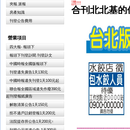
讚!!!
夾報.派報
合刊北北基的
房產知識
刊登公告費用
營業項目
四大報- 報頭下
報頭下刊登訃聞.刊登訃文
中國時報全國版報頭下
刊登遺失廣告1天130元
中國時報遺失刊登1天100元起
聯合報全國區域遺失作廢390元
起刊登報紙廣告
解散清算公告1天150元
拒不過戶註銷登報1天200元
法院提存所公告1天200元↑
刊登公示送達公告 1天300元