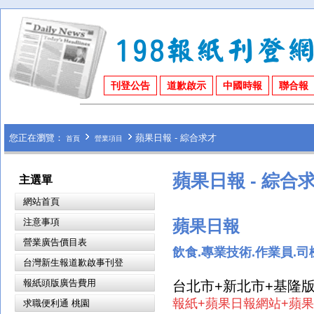
刊登公告
道歉啟示
中國時報
聯合報
您正在瀏覽：
蘋果日報 - 綜合求才
首頁
營業項目
蘋果日報 - 綜合
主選單
網站首頁
蘋果日報
注意事項
營業廣告價目表
飲食.專業技術.作業員.司
台灣新生報道歉啟事刊登
報紙頭版廣告費用
台北市+新北市+基隆版
報紙+蘋果日報網站+蘋果
求職便利通 桃園