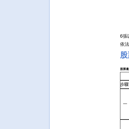
6張
依法
股
股票遺
步驟
一