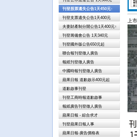
刊登股票遺失公告1天450元↑
刊登支票遺失公告1天400元
上
夫妻財產制分開公告1天400元↑
刊登籌備會公告 1天340元
刊登國外版公告650元起
聯合報刊登徵人廣告
報紙刊登徵人廣告
中國時報刊登徵人廣告
蘋果日報 道歉啟示400元起
道歉啟事刊登
刊登工商時報道歉啟事
報紙廣告刊登徵人廣告
蘋果日報 - 綜合求才
刊登蘋果日報人事
蘋果日報-廣告價格表