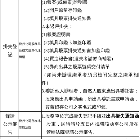
(1)
報案
(
或備案
)
證明書
(2)
開戶原留存印鑑
(3)
填具股票掛失通知書
2.
未過戶掛失：
(1)
報案證明書
(2)
填具印鑑卡加蓋印鑑
發行公司股務單
掛失登
(3)
填具股票掛失通知書加蓋印鑑
位或其股務代理
記
機構
(4)
買進報告書
(
遺失者請券商補發
)
(5)
券商出具之股票號碼交付清單
（
如尚未辦理繼承者須另檢附完整之繼承相
件）
3.
委託他人辦理者，自然人股東應出具委託書；
股東應出具申請函，所出具委託書或申請函，
簽蓋留存公司之簽名式或印鑑。
聲請
1.
股務單位完成掛失登記手續並
出具掛失通知
函
發行公司所在地
公示催
股東，
屆時請於五日內攜帶該函至公司所在
管轄法院
告
管轄法院聲請公示催告。