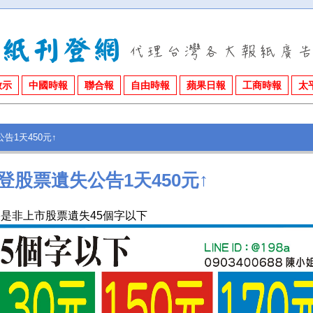
啟示
中國時報
聯合報
自由時報
蘋果日報
工商時報
太
告1天450元↑
登股票遺失公告1天450元↑
是非上市股票遺失45個字以下