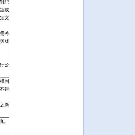
對記
誤或
定文
需將
與版
行公
權判
不得
。
之新
庭。