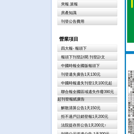
夾報.派報
房產知識
刊登公告費用
營業項目
四大報- 報頭下
報頭下刊登訃聞.刊登訃文
中國時報全國版報頭下
刊登遺失廣告1天130元
中國時報遺失刊登1天100元起
聯合報全國區域遺失作廢390元
起刊登報紙廣告
解散清算公告1天150元
拒不過戶註銷登報1天200元
法院提存所公告1天200元↑
刊登公示送達公告 1天300元