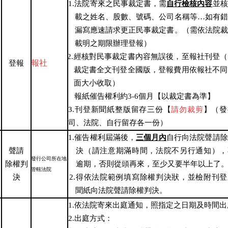
1
.
法院寄來之民事裁定書，需
自行檢核內容
並核
載之姓名、股數、號碼、公司名稱等
…
如有錯
漏寫應速請求更正民事裁定書。（需依法院裁
載明之期限辦理登報）
2.
經核對
民事裁定書內容無誤後，至報社刊登（
報社
登報
裁定書全文刊登全國版，登報費用依報社不同
面大小收取）
報紙催告權利約
3-6
個月【以裁定書為準】
3.
刊登新聞紙整版留存三份【
請勿裁剪
】
（
發
司、法院、自行留存各一份）
1.
催告權利屆滿後，
三個月內
自行向法院聲請除
聲請
決（請注意期滿時間，法院不另行通知），
發行公司所在地
除權判
逾期，否則從頭再來，至少又要半年以上了
管轄法院
決
2.
得
依法院範例填寫除權判決狀，並檢附刊登
聞紙向法院聲請除權判決。
1.
依法院寄來出庭通知，照指定之日期及時間出
2.
出庭方式：