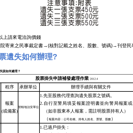
以上請來電洽詢價錢
院寄來之民事裁定書→(
核對記載之姓名、股數、號碼)→
刊登
民
票遺失如何辦理?
失該如何處理
？
股票掛失申請補發處理作業
2012.4
程序
承辦單位
辦理手續與有關文件
1.
先至股務代理查詢遺失股票之號碼。
報案
2.
自行至警局填妥報案證明書並向警局報案或
管轄地治安單位
(
或備案
)
（如非股東本人報案，需註明股票持有人）
（
）
報案內容：公司名稱、持有人姓名、票號、股數
1.
已過戶掛失：