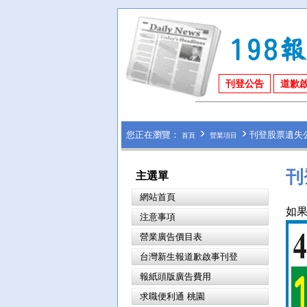
刊登公告
道歉
您正在瀏覽：
刊登股票遺失公
首頁
營業項目
刊
主選單
網站首頁
如果
注意事項
營業廣告價目表
台灣新生報道歉啟事刊登
報紙頭版廣告費用
求職便利通 桃園