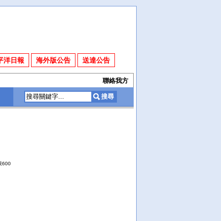
平洋日報
海外版公告
送達公告
聯絡我方
限600