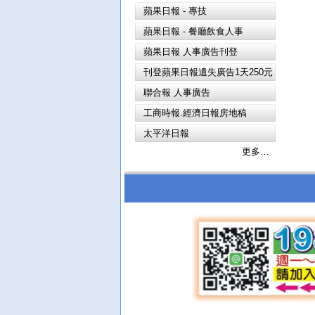
蘋果日報 - 專技
蘋果日報 - 餐廳飲食人事
蘋果日報 人事廣告刊登
刊登蘋果日報遺失廣告1天250元
聯合報 人事廣告
工商時報.經濟日報房地稿
太平洋日報
更多…