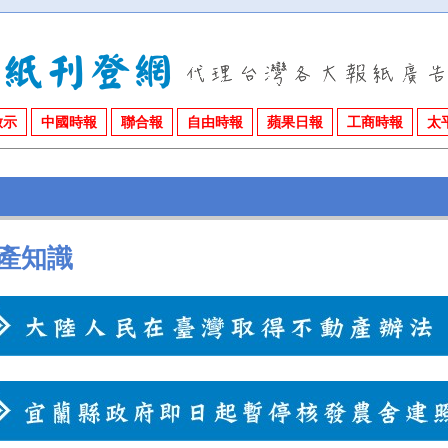
啟示
中國時報
聯合報
自由時報
蘋果日報
工商時報
太
產知識