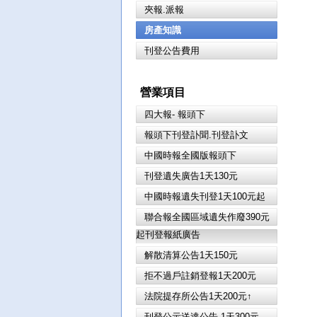
夾報.派報
房產知識
刊登公告費用
營業項目
四大報- 報頭下
報頭下刊登訃聞.刊登訃文
中國時報全國版報頭下
刊登遺失廣告1天130元
中國時報遺失刊登1天100元起
聯合報全國區域遺失作廢390元
起刊登報紙廣告
解散清算公告1天150元
拒不過戶註銷登報1天200元
法院提存所公告1天200元↑
刊登公示送達公告 1天300元