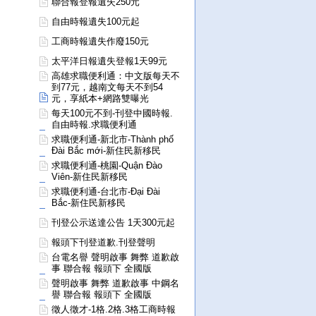
聯合報登報遺失250元
自由時報遺失100元起
工商時報遺失作廢150元
太平洋日報遺失登報1天99元
高雄求職便利通：中文版每天不
到77元，越南文每天不到54
元，享紙本+網路雙曝光
每天100元不到-刊登中國時報.
自由時報.求職便利通
求職便利通-新北市-Thành phố
Đài Bắc mới-新住民新移民
求職便利通-桃園-Quận Đào
Viên-新住民新移民
求職便利通-台北市-Đại Đài
Bắc-新住民新移民
刊登公示送達公告 1天300元起
報頭下刊登道歉.刊登聲明
台電名譽 聲明啟事 舞弊 道歉啟
事 聯合報 報頭下 全國版
聲明啟事 舞弊 道歉啟事 中鋼名
譽 聯合報 報頭下 全國版
徵人徵才-1格.2格.3格工商時報