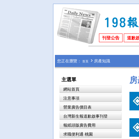
刊登公告
道歉
您正在瀏覽：
房產知識
首頁
房
主選單
網站首頁
注意事項
營業廣告價目表
台灣新生報道歉啟事刊登
報紙頭版廣告費用
求職便利通 桃園