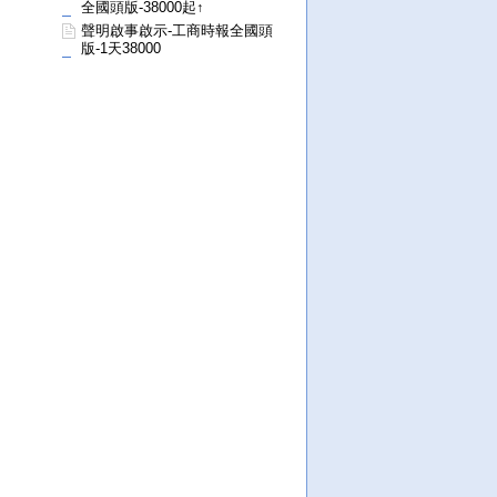
全國頭版-38000起↑
聲明啟事啟示-工商時報全國頭
版-1天38000