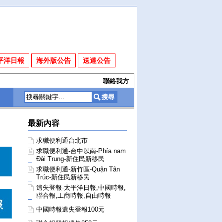
平洋日報
海外版公告
送達公告
聯絡我方
最新內容
求職便利通台北市
求職便利通-台中以南-Phía nam
Đài Trung-新住民新移民
求職便利通-新竹區-Quận Tân
Trúc-新住民新移民
遺失登報-太平洋日報,中國時報,
聯合報,工商時報,自由時報
中國時報遺失登報100元