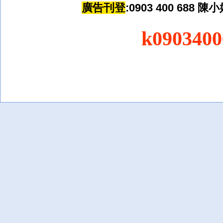
廣告刊登
:0903 400 688
陳
小
k090340