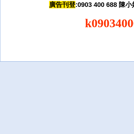
廣告刊登
:0903 400 688
陳
小
k090340