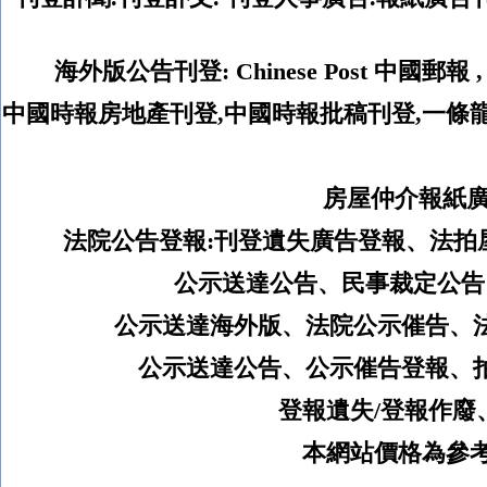
海外版公告刊登
:
Chinese Post
中國郵報
中國時報房地產刊登,中國時報批稿刊登,一條
房屋仲介報紙廣
法院公告登報:
刊登遺失廣告登報、法拍
公示送達公告、民事裁定公告
公示送達海外版、
法院公示催告、
公示送達公告、公示催告登報、
登報遺失
/
登報作廢
本網站價格為參考