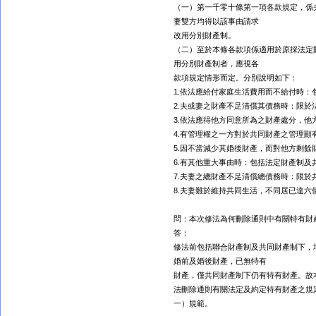
（一）第一千零十條第一項各款規定，係
妻
雙方均得以該事由請求
改用分別財產制。
（二）至於本條各款項係適用於原採法定
用分別財產制者，應視各
款項規定情形而定。分別說明如下：
1.依法應給付家庭生活費用而不給付時
2.夫或妻之財產不足清償其債務時：限於
3.依法應得他方同意所為之
財產
處分，他
4.有管理權之一方對於共同財產之管理
5.因不當減少其婚後財產，而對他方剩餘
6.有其他重大事由時：包括法定財產制及
7.夫妻之總財產不足清償總債務時：限於
8.夫妻難於維持共同生活，不同居已達
問：本次修法為何刪除通則中有關特有財
答：
修法前包括聯合財產制及共同財產制下，
婚前及婚後財產，已無特有
財產，僅共同財產制下仍有特有財產。故
法刪除通則有關法定及約定特有財產之規
一）規範。