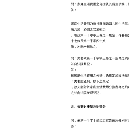
問：家庭生活費用之分擔及其所生債務，
答：
家庭生活費用乃維持圓滿婚姻共同生活基
法乃於「婚姻之普通效力
」增設第一千零零三條之一規定，俾各種
十七條及第一千零四十八
條，均配合刪除之。
問：
夫妻
依第一千零零三條之一所為之約
並向法院登記？
答：
按家庭生活費用之分擔，係規定於民法親
「夫妻財產制」以下之規定
，故夫妻對於家庭生活費用分擔所為之約
之並向法院辦理登記。
參、
夫妻財產制
通則部分
問：依第一千零十條規定宣告改用分別財
答：