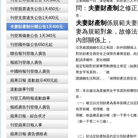
之新聞紙一日，未登報者，對於第三人不
問：
夫妻財產制
之修正
刊登股票遺失公告1天450元↑
答：
刊登支票遺失公告1天400元
夫妻財產制
係規範夫妻
夫妻財產制分開公告1天400元↑
妻為規範對象，故修法
刊登籌備會公告 1天340元
內部關係上，
刊登國外版公告650元起
注意維護婚姻生活之和諧；於外部關係上
聯合報刊登徵人廣告
對於財產交易安全之保障亦兼籌並顧。此
配請求權外，更在相關
報紙刊登徵人廣告
規定彰顯對於家事勞動價值之肯定（如家
中國時報刊登徵人廣告
男女平等原則」、「維
護婚姻生活和諧」、「保障財產交易安全
蘋果日報 道歉啟示400元起
道歉啟事刊登
問：本次修法為貫徹男女平等原則有哪些
答：
刊登工商時報道歉啟事
（一）確立以分別財產為基本架構之法定
報紙廣告刊登徵人廣告
有所有權、管理權、使
用權、收益權及處分權（第一千零十七條
蘋果日報 - 綜合求才
（第一千零二十三條）。
刊登蘋果日報人事
蘋果日報-廣告價格表
（二）於法定財產制及約定分別財產制中