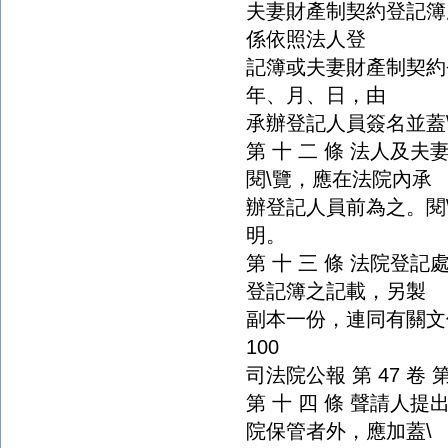
夫妻財產制契約登記簿
係依照法人登
記簿或夫妻財產制契約
年、月、日，由
承辦登記人員簽名並蓋
第 十 二 條 法人及
閱\覽，應在法院內承
辦登記人員前為之。閱
明。
第 十 三 條 法院登
登記簿之記載，另製
副本一份，連同有關文
100
司法院公報 第 47 卷 第 1
第 十 四 條 聲請人
院保管者外，應加蓋\