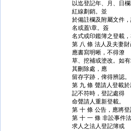
以迄登記年、月、日欄
紅線劃銷。並
於備註欄及附屬文件，
名或蓋\章。簽
名式或印鑑簿之登載，
第 八 條 法人及夫
應書寫明晰，不得潦
草、挖補或塗改。如有
其刪除處，應
留存字跡，俾得辨認。
第 九 條 聲請人登
記不符時，登記處得
命聲請人重新登載。
第 十 條 公告，應將
第 十 一 條 非訟事
求人之法人登記簿或