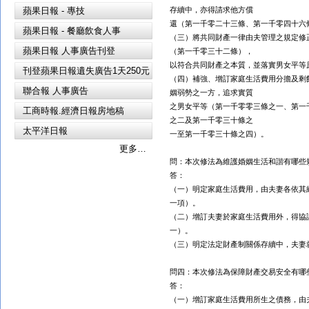
蘋果日報 - 專技
存續中，亦得請求他方償
還（第一千零二十三條、第一千零四十六
蘋果日報 - 餐廳飲食人事
（三）將共同財產一律由夫管理之規定修
蘋果日報 人事廣告刊登
（第一千零三十二條），
以符合共同財產之本質，並落實男女平等
刊登蘋果日報遺失廣告1天250元
（四）補強、增訂家庭生活費用分擔及剩
聯合報 人事廣告
姻弱勢之一方，追求實質
之男女平等（第一千零零三條之一、第一
工商時報.經濟日報房地稿
之二及第一千零三十條之
太平洋日報
一至第一千零三十條之四）。
更多…
問：本次修法為維護婚姻生活和諧有哪些
答：
（一）明定家庭生活費用，由夫妻各依其
一項）。
（二）增訂夫妻於家庭生活費用外，得協
一）。
（三）明定法定財產制關係存續中，夫妻
問四：本次修法為保障財產交易安全有哪
答：
（一）增訂家庭生活費用所生之債務，由