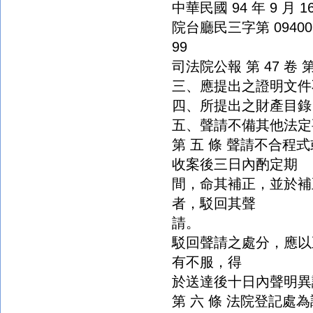
中華民國 94 年 9 月 1
院台廳民三字第 094002
99
司法院公報 第 47 卷 第 1
三、應提出之證明文件
四、所提出之財產目錄
五、聲請不備其他法定
第 五 條 聲請不合
收案後三日內酌定期
間，命其補正，並於補
者，駁回其聲
請。
駁回聲請之處分，應以
有不服，得
於送達後十日內聲明異
第 六 條 法院登記