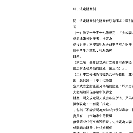
肆、法定財產制
問：法定財產制之財產種類有哪些？區別
答：
（一）依第一千零十七條規定：「夫或妻
婚前或婚後財產者，推定為
婚後財產；不能證明為夫或妻所有之財產
續中所生之孳息，視為婚後
財產。
（第二項）夫妻以契約訂立夫妻財產制後
前之財產視為婚前財產（第三項）」。
（二）本次修法為貫徹男女平等原則，並
圍，爰於第一千零十七條規
定夫或妻之財產區分為婚前財產：即夫妻
夫妻婚姻關係存續中取得之
財產，明文規定屬夫或妻各自所有。又為
擬制規定：一種是「推定」
，包括「不能證明為婚前或婚後財產者，
妻共有」（例如家中電視機
無發票或任何支出證明時，先推定為夫妻
或妻婚前財產，於婚姻關係