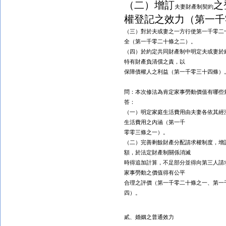
（二）增訂
之
夫妻財產制契約
權登記之效力（第一千
（三）對於夫或妻之一方行使第一千零二
全（第一千零二十條之二
）。
（四）於約定共同財產制中明定夫或妻於
特有財產負清償之責，以
保障債權人之利益（第一千零三十四條）
問：本次修法為肯定家事勞動價值有哪些
答：
（一）明定家庭生活費用由夫妻各依其經
生活費用之內涵（第一千
零零三條之一）。
（二）完善剩餘財產分配請求權制度，增
額，於法定財產制關係消滅
時得追加計算，不足部分並得向第三人請
家事勞動之價值得有公平
合理之評價（第一千零二十條之一、第一
四）。
貳、婚姻之普通效力