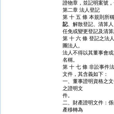
證物章，並記明案號，
第二章 法人登記
第 十 五 條 本規則
記
、
解散登記
、
清算人
任免
或
變更登記
及
清算
第 十 六 條 登記之
團法人。
法人不得以其董事會或
名稱。
第 十 七 條 非訟事
文件，其含義如下：
一、董事證明資格之文
之證明文
件。
二、財產證明文件：係
產移轉為