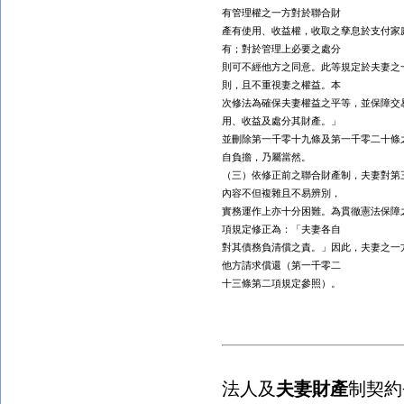
有管理權之一方對於聯合財
產有使用、收益權，收取之孳息於支付家
有；對於管理上必要之處分
則可不經他方之同意。此等規定於夫妻之
則，且不重視妻之權益。本
次修法為確保夫妻權益之平等，並保障交
用、收益及處分其財產。」
並刪除第一千零十九條及第一千零二十條
自負擔，乃屬當然。
（三）依修正前之聯合財產制，夫妻對第
內容不但複雜且不易辨別，
實務運作上亦十分困難。為貫徹憲法保障
項規定修正為：「夫妻各自
對其債務負清償之責。」因此，夫妻之一
他方請求償還（第一千零二
十三條第二項規定參照）。
法人及
夫妻財產
制契約