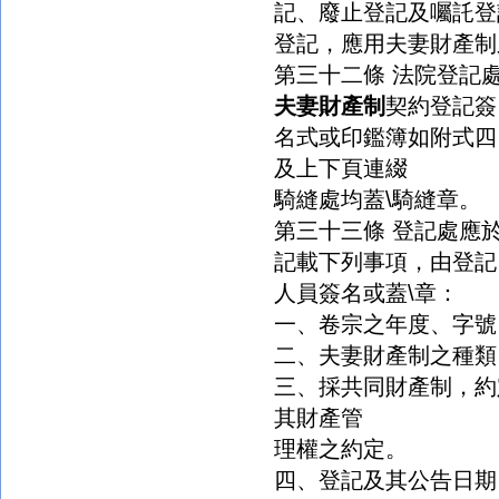
記、廢止登記及囑託登
登記，應用夫妻財產制
第三十二條 法院登記
夫妻財產制
契約登記簽
名式或印鑑簿如附式四
及上下頁連綴
騎縫處均蓋\騎縫章。
第三十三條 登記處應
記載下列事項，由登記
人員簽名或蓋\章：
一、卷宗之年度、字號
二、
夫妻財產制
之種類
三、採共同財產制，約
其財產管
理權之約定。
四、登記及其公告日期