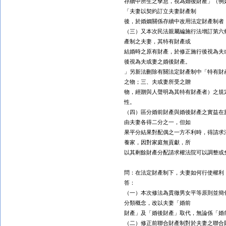
存續中所生之孳息，視為婚後財產」（例
「夫妻以契約訂立夫妻財產制
後，於婚姻關係存續中改用法定財產制者
（三）又本次民法親屬編施行法增訂第六
產制之夫妻，其特有財產或
結婚時之原有財產，於修正施行後視為夫
後視為夫或妻之婚後財產。
」另新法刪除有關法定財產制中「特有財
之物；三、夫或妻所受之贈
物，經贈與人聲明為其特有財產者）之規
性。
（四）區分婚前財產與婚後財產之實益在
由夫妻各得二分之一，但如
果平分結果對配偶之一方不利時，得請求
養家，因對家庭無貢獻，所
以其剩餘財產分配請求權法院可以調整或
問：在法定財產制下，夫妻如何行使權利
答：
（一）本次修法為貫徹男女平等原則並簡
分類概念，改以夫妻「婚前
財產」及「婚後財產」取代，無論係「婚
（二）修正前聯合財產制對於夫妻之聯合