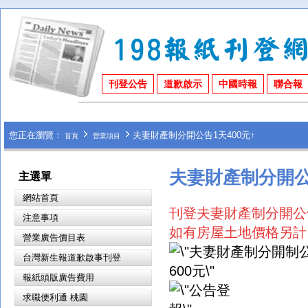
刊登公告
道歉啟示
中國時報
聯合報
您正在瀏覽：
夫妻財產制分開公告1天400元↑
首頁
營業項目
夫妻財產制分開公告
主選單
網站首頁
刊登夫妻財產制分開公告
注意事項
如有房屋
土地價格另
計
營業廣告價目表
台灣新生報道歉啟事刊登
報紙頭版廣告費用
求職便利通 桃園