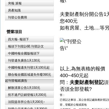
夾報.派報
房產知識
夫妻財產制分開公告1天
刊登公告費用
您400
元
如有房屋、土地....等
營業項目
四大報- 報頭下
報頭下刊登訃聞.刊登訃文
中國時報全國版報頭下
刊登遺失廣告1天130元
中國時報遺失刊登1天100元起
以上,為無表格的報價
聯合報全國區域遺失作廢390元
400~450元起
起刊登報紙廣告
問：
夫妻財產制登記
須
解散清算公告1天150元
否須全部登載?
拒不過戶註銷登報1天200元
答：
已登記之事項，其公告登記處除應於登記
法院提存所公告1天200元↑
容，登載於公報或當地
刊登公示送達公告 1天300元