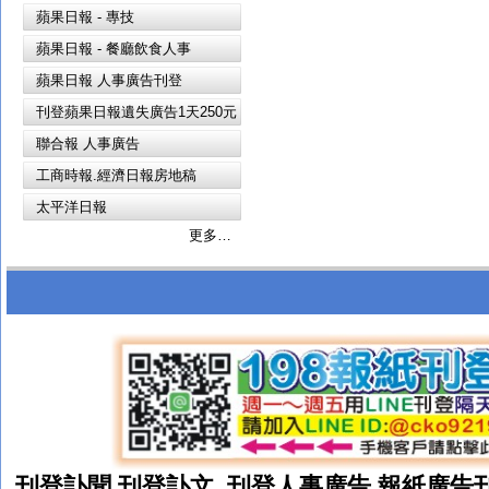
蘋果日報 - 專技
蘋果日報 - 餐廳飲食人事
蘋果日報 人事廣告刊登
刊登蘋果日報遺失廣告1天250元
聯合報 人事廣告
工商時報.經濟日報房地稿
太平洋日報
更多…
刊登訃聞.
刊登
訃文. 刊登人事廣告.報紙廣告