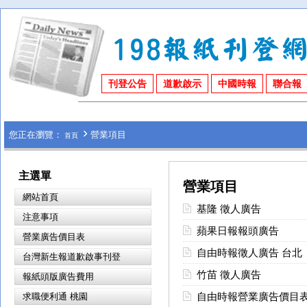
刊登公告
道歉啟示
中國時報
聯合報
您正在瀏覽：
營業項目
首頁
主選單
營業項目
網站首頁
基隆 徵人廣告
注意事項
蘋果日報報頭廣告
營業廣告價目表
自由時報徵人廣告 台北
台灣新生報道歉啟事刊登
竹苗 徵人廣告
報紙頭版廣告費用
自由時報營業廣告價目
求職便利通 桃園