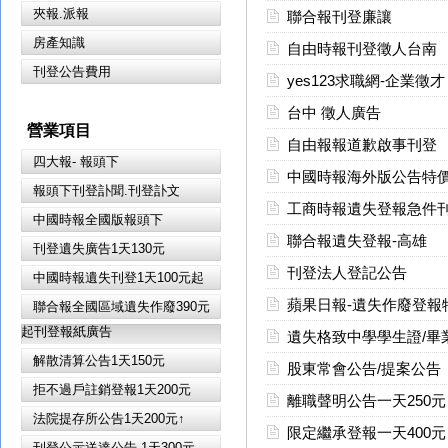
夾報.派報
聯合報刊登廉讓
房產知識
自由時報刊登徵人台南
刊登公告費用
yes123求職網-企業徵才
台中 徵人廣告
營業項目
自由報報道歉啟事刊登
四大報- 報頭下
中國時報海外版公告特價1
報頭下刊登訃聞.刊登訃文
工商時報遺失登報急件
中國時報全國版報頭下
聯合報遺失登報-高雄
刊登遺失廣告1天130元
刊登法人登記公告
中國時報遺失刊登1天100元起
蘋果日報-遺失作廢登報特
聯合報全國區域遺失作廢390元
起刊登報紙廣告
遺失格致中學學生證/畢
解散清算公告1天150元
股東常會公告/提案公告
拒不過戶註銷登報1天200元
離職聲明公告一天250元
法院提存所公告1天200元↑
限定繼承登報一天400元
刊登公示送達公告 1天300元