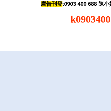
廣告刊登
:0903 400 688
陳
小
k090340