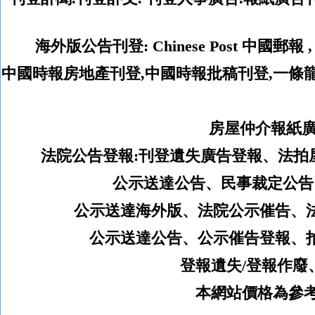
海外版公告刊登
:
Chinese Post
中國郵報
中國時報房地產刊登,中國時報批稿刊登,一條
房屋仲介報紙廣
法院公告登報:
刊登遺失廣告登報、法拍
公示送達公告、民事裁定公告
公示送達海外版、
法院公示催告、
公示送達公告、公示催告登報、
登報遺失
/
登報作廢
本網站價格為參考