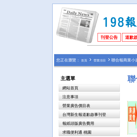
刊登公告
道歉
您正在瀏覽：
聯合報商業小
首頁
營業項目
聯
主選單
網站首頁
注意事項
營業廣告價目表
台灣新生報道歉啟事刊登
報紙頭版廣告費用
求職便利通 桃園