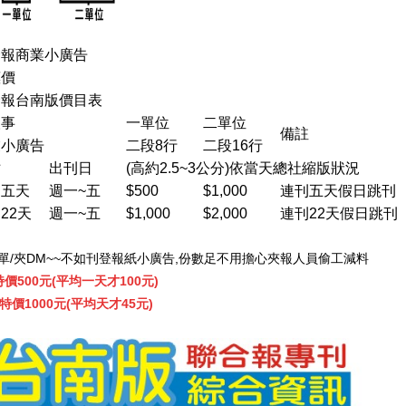
合報商業小廣告
惠價
合報台南版價目表
人事
一單位
二單位
備註
業小廣告
二段8行
二段16行
寸
出刊日
(高約2.5~3公分)依當天總社縮版狀況
期五天
週一~五
$500
$1,000
連刊五天假日跳刊
22天
週一~五
$1,000
$2,000
連刊22天假日跳刊
單/夾DM~~不如刊登
報紙小廣告,份數足不
用擔心夾報
人員偷工減料
特價500元(平均一天
才100元)
天特價1000元(平均
天才45元)