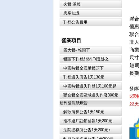
夾報.派報
房產知識
聯
刊登公告費用
優
聯
營業項目
非
商
四大報- 報頭下
尺
報頭下刊登訃聞.刊登訃文
短
中國時報全國版報頭下
長期
刊登遺失廣告1天130元
中國時報遺失刊登1天100元起
發傳
聯合報全國區域遺失作廢390元
5天
起刊登報紙廣告
22
解散清算公告1天150元
拒不過戶註銷登報1天200元
法院提存所公告1天200元↑
刊登公示送達公告 1天300元