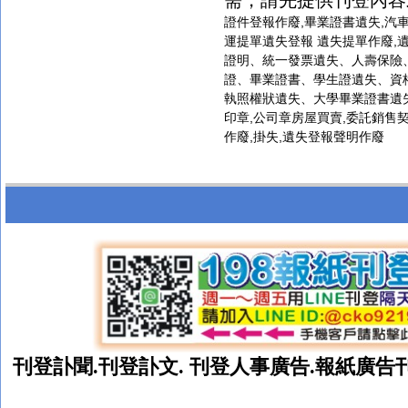
需，請先提供刊登內容
證件登報作廢
,
畢業證書遺失
,
汽
運提單遺失登報
遺失提單作廢
,
證明、統一發票遺失、人壽保險
證、畢業證書、學生證遺失、資
執照權狀遺失、大學畢業證書遺
印章
,
公司章房屋買賣
,
委託銷售
作廢
,
掛失
,
遺失登報聲明作廢
刊登訃聞.
刊登
訃文. 刊登人事廣告.報紙廣告