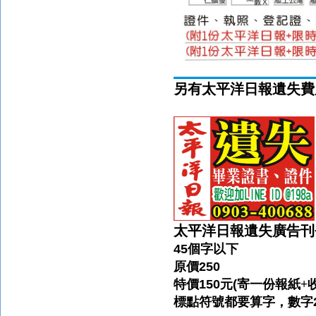
另有太平洋日報
遺失費
太平洋日報遺失廣告刊
45
個字以下
原價
250
特價
150
元
(
寄一份報紙+
標點符號都要算字，數字