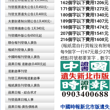
162個字以下費用1206元

刊登股票遺失公告1天450元↑
171個字以下費用1273元

刊登支票遺失公告1天400元
180個字以下費用1340元

189個字以下費用1407元

夫妻財產制分開公告1天400元↑
198個字以下費用1474元

刊登籌備會公告 1天340元
207個字以下費用1541元

刊登國外版公告650元起
216個字以下費用1608元
聯合報刊登徵人廣告
 (報紙需自行買報沒有附報寄出報紙)

報紙刊登徵人廣告
每9個字一行67元最少27個
中國時報刊登徵人廣告
標點符號都要算字，數字2
蘋果日報 道歉啟示400元起
道歉啟事刊登
刊登工商時報道歉啟事
報紙廣告刊登徵人廣告
蘋果日報 - 綜合求才
刊登蘋果日報人事
中國時報
新北市
版
遺失
蘋果日報-廣告價格表