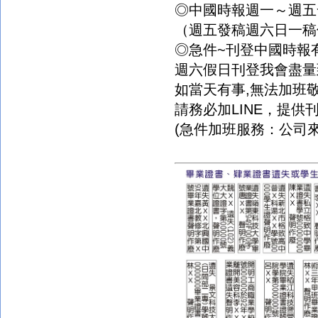
◎中國時報週一～週五
（週五發稿週六日一稿
◎急件
~
刊登中國時報
週六假日刊登我會盡量
如當天有事
,
無法加班
請務必加
LINE
，提供
(
急件加班服務：公司