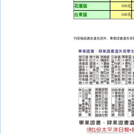
花蓮版
100
元
台東版
100
元
刊登報紙廣告遺失證件、畢業證書遺失登報