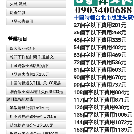
夾報.派報
房產知識
中國時報台北市版遺失廣
刊登公告費用
27個字以下費用201元

36個字以下費用268元

營業項目
45個字以下費用335元

54個字以下費用402元

四大報- 報頭下
63個字以下費用469元

報頭下刊登訃聞.刊登訃文
72個字以下費用536元

中國時報全國版報頭下
81個字以下費用603元

刊登遺失廣告1天130元
90個字以下費用670元

中國時報遺失刊登1天100元起
99個字以下費用737元

108個字以下費用804元

聯合報全國區域遺失作廢390元
117個字以下費用871元

起刊登報紙廣告
126個字以下費用938元

解散清算公告1天150元
135個字以下費用1005元

拒不過戶註銷登報1天200元
144個字以下費用1072元

法院提存所公告1天200元↑
153個字以下費用1139元

刊登公示送達公告 1天300元