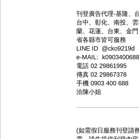
刊登廣告代理
-
基隆、
台中、彰化、南投、雲
蘭、花蓮、台東、金門
省各縣市皆可服務
LINE ID @cko9219d
e-MAIL: k090340068
電話
02 29861995
傳真
02 29867378
手機
0903 400 688
洽陳小姐
(
如需假日服務刊登請