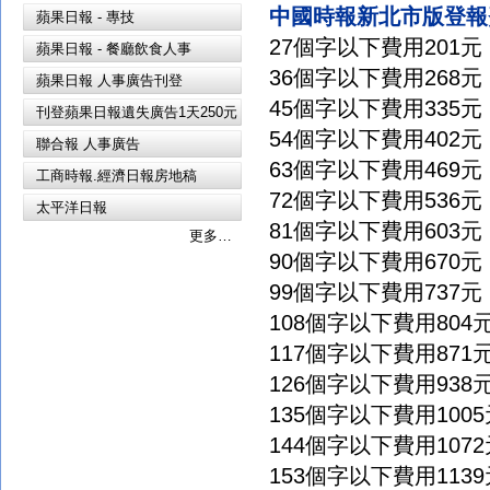
中國時報新北市版登報
蘋果日報 - 專技
27
個字以下費用
201
元
蘋果日報 - 餐廳飲食人事
36
個字以下費用
268
元
蘋果日報 人事廣告刊登
45
個字以下費用
335
元
刊登蘋果日報遺失廣告1天250元
54
個字以下費用
402
元
聯合報 人事廣告
63
個字以下費用
469
元
工商時報.經濟日報房地稿
72
個字以下費用
536
元
太平洋日報
81
個字以下費用
603
元
更多…
90
個字以下費用
670
元
99
個字以下費用
737
元
108
個字以下費用
804
117
個字以下費用
871
126
個字以下費用
938
135
個字以下費用
1005
144
個字以下費用
1072
153
個字以下費用
1139