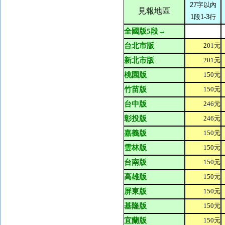
27
字以內
見報地區
1
段
1-3
行
全國版
5
段→
台北市版
201
元
新北市版
201
元
桃園版
150
元
竹苗版
150
元
台中版
246
元
彰投版
246
元
嘉義版
150
元
雲林版
150
元
台南版
150
元
高雄版
150
元
屏東版
150
元
基隆版
150
元
宜蘭版
150
元