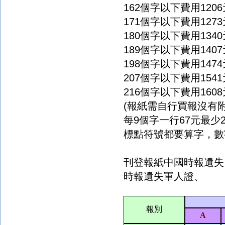
162
個字以下費用
1206
171
個字以下費用
1273
180
個字以下費用
1340
189
個字以下費用
1407
198
個字以下費用
1474
207
個字以下費用
1541
216
個字以下費用
1608
(
報紙需自行買報沒有
每
9
個字一行
67
元最少
標點符號都要算字，數
刊登報紙中國時報
遺失
時報
遺失軍人證、
報別
A