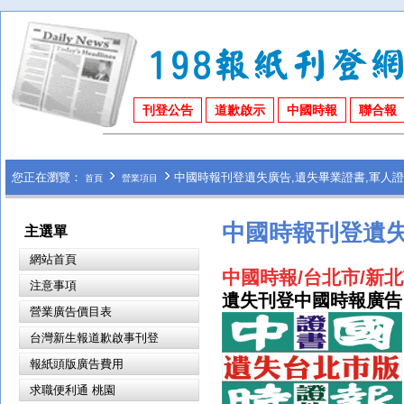
刊登公告
道歉啟示
中國時報
聯合報
您正在瀏覽：
中國時報刊登遺失廣告,遺失畢業證書,軍人證
首頁
營業項目
中國時報刊登遺失
主選單
網站首頁
中國時報/台北市/新
注意事項
遺失刊登中國時報廣告
營業廣告價目表
台灣新生報道歉啟事刊登
報紙頭版廣告費用
求職便利通 桃園