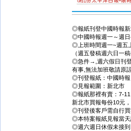
◎報紙刊登中國時報新
◎中國時報週一～週日
◎上班時間週一
~
週五
（週五發稿週六日一稿
◎急件→
,
週六假日刊
有事
,
無法加班敬請原
◎刊登報紙：中國時報
◎見報範圍：新北市
◎報紙那裡有賣：
7-11
新北市買報每份
10
元，
◎刊登後客戶需自行買
◎本特案報紙見報當天
◎週六週日休假未接到